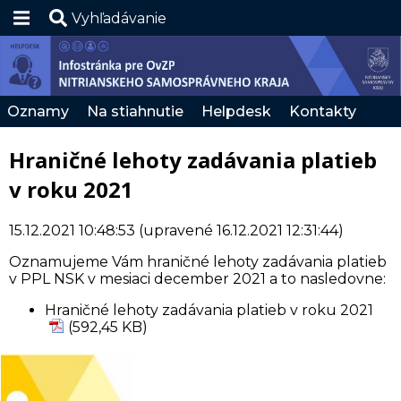
Vyhľadávanie
Hlavná stránka
RSS
Oznamy
Na stiahnutie
Helpdesk
Kontakty
Zmena kontrastu
Hraničné lehoty zadávania platieb
SK
v roku 2021
15.12.2021 10:48:53
(upravené 16.12.2021 12:31:44)
Oznamujeme Vám hraničné lehoty zadávania platieb
v PPL NSK v mesiaci december 2021 a to nasledovne:
Hraničné lehoty zadávania platieb v roku 2021