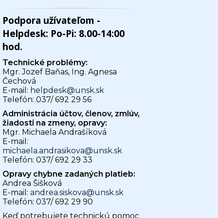
Podpora užívateľom -
Helpdesk: Po-Pi: 8.00-14:00
hod.
Technické problémy:
Mgr. Jozef Baňas, Ing. Agnesa
Čechová
E-mail:
helpdesk@unsk.sk
Telefón: 037/ 692 29 56
Administrácia účtov, členov, zmlúv,
žiadosti na zmeny, opravy:
Mgr. Michaela Andrašíková
E-mail:
michaela.andrasikova@unsk.sk
Telefón: 037/ 692 29 33
Opravy chybne zadaných platieb:
Andrea Šišková
E-mail:
andrea.siskova@unsk.sk
Telefón: 037/ 692 29 90
Keď potrebujete technickú pomoc