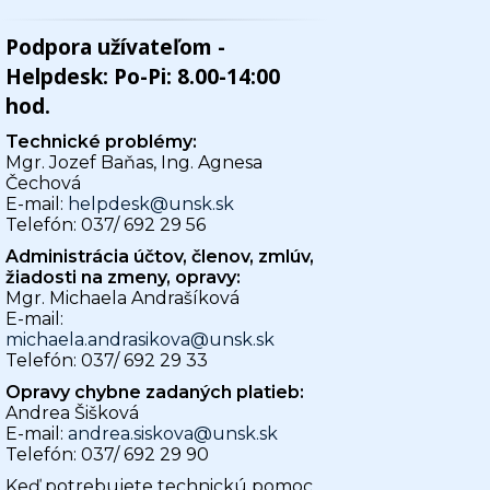
Podpora užívateľom -
Helpdesk: Po-Pi: 8.00-14:00
hod.
Technické problémy:
Mgr. Jozef Baňas, Ing. Agnesa
Čechová
E-mail:
helpdesk@unsk.sk
Telefón: 037/ 692 29 56
Administrácia účtov, členov, zmlúv,
žiadosti na zmeny, opravy:
Mgr. Michaela Andrašíková
E-mail:
michaela.andrasikova@unsk.sk
Telefón: 037/ 692 29 33
Opravy chybne zadaných platieb:
Andrea Šišková
E-mail:
andrea.siskova@unsk.sk
Telefón: 037/ 692 29 90
Keď potrebujete technickú pomoc