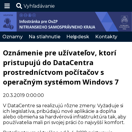
Vyhľadávanie
Hlavná stránka
RSS
Oznamy
Na stiahnutie
Helpdesk
Kontakty
Zmena kontrastu
Oznámenie pre užívateľov, ktorí
SK
pristupujú do DataCentra
prostredníctvom počítačov s
operačným systémom Windovs 7
20.3.2019 0:00:00
V DataCentre sa realizujú rôzne zmeny. Vyžaduje si
ich legislatíva, pribúdajú nové aplikácie a dopĺňa
alebo obmieňa sa hardvérová infraštruktúra tak, aby
používatelia mali pri svojej práci čo najvyšší komfort.