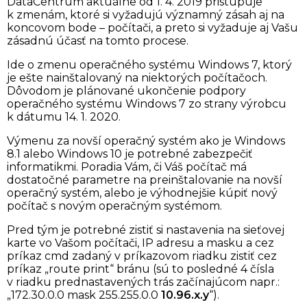
DataCentrum aktuálne od 1. 4. 2019 pristupuje
k zmenám, ktoré si vyžadujú významný zásah aj na
koncovom bode – počítači, a preto si vyžaduje aj Vašu
zásadnú účasť na tomto procese.
Ide o zmenu operačného systému Windows 7, ktorý
je ešte nainštalovaný na niektorých počítačoch.
Dôvodom je plánované ukončenie podpory
operačného systému Windows 7 zo strany výrobcu
k dátumu 14. 1. 2020.
Výmenu za novší operačný systém ako je Windows
8.1 alebo Windows 10 je potrebné zabezpečiť
informatikmi. Poradia Vám, či Váš počítač má
dostatočné parametre na preinštalovanie na novší
operačný systém, alebo je výhodnejšie kúpiť nový
počítač s novým operačným systémom.
Pred tým je potrebné zistiť si nastavenia na sieťovej
karte vo Vašom počítači, IP adresu a masku a cez
príkaz cmd zadaný v príkazovom riadku zistiť cez
príkaz „route print“ bránu (sú to posledné 4 čísla
v riadku prednastavených trás začínajúcom napr.:
„172.30.0.0 mask 255.255.0.0
10.96.x.y
“).