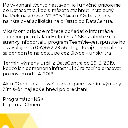
Po vykonaní týchto nastavení je funkčné pripojenie
do Datacentra, kde si môžete stiahnuť inštalačný
balíček na adrese 172.30.5.214 a môžete si znova
nainštalovať aplikáciu na prístup do DataCentra.
V každom prípade môžete požiadať o informácie
a pomoc pri inštalácii Helpdesk NSK (stiahnite si zo
stránky infoportálu program TeamViewer, spustite ho
a zavolajte na 037/692 29 56 – Ing. Juraj Chrien alebo
sa dohodnite na postupe cez Skype – unsknitra.
Termín výmeny určili z DataCentra do 29. 3. 2019,
keďže ich obmenená infraštruktúra začína pracovať
po novom od 1. 4. 2019.
Ak môžem poradiť, začnite s organizovaním výmeny
čím skôr, najlepšie hneď po prečítaní.
Programátor NSK
Ing. Juraj Chrien