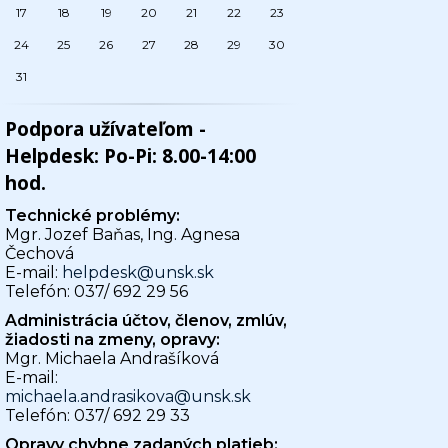
17
18
19
20
21
22
23
24
25
26
27
28
29
30
31
Podpora užívateľom -
Helpdesk: Po-Pi: 8.00-14:00
hod.
Technické problémy:
Mgr. Jozef Baňas, Ing. Agnesa
Čechová
E-mail:
helpdesk@unsk.sk
Telefón: 037/ 692 29 56
Administrácia účtov, členov, zmlúv,
žiadosti na zmeny, opravy:
Mgr. Michaela Andrašíková
E-mail:
michaela.andrasikova@unsk.sk
Telefón: 037/ 692 29 33
Opravy chybne zadaných platieb: