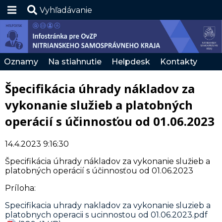
Vyhľadávanie
Hlavná stránka
RSS
Oznamy
Na stiahnutie
Helpdesk
Kontakty
Zmena kontrastu
Špecifikácia úhrady nákladov za
SK
vykonanie služieb a platobných
operácií s účinnosťou od 01.06.2023
14.4.2023 9:16:30
Špecifikácia úhrady nákladov za vykonanie služieb a
platobných operácií s účinnosťou od 01.06.2023
Príloha:
Specifikacia uhrady nakladov za vykonanie sluzieb a
platobnych operacii s ucinnostou od 01.06.2023.pdf