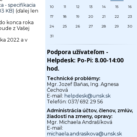
 - specifikacia
10
11
12
13
14
15
16
(ďalej len
17
18
19
20
21
22
23
 do konca roka
24
25
26
27
28
29
30
bude z Vašej
31
ka 2022 a v
Podpora užívateľom -
Helpdesk: Po-Pi: 8.00-14:00
hod.
Technické problémy:
Mgr. Jozef Baňas, Ing. Agnesa
Čechová
E-mail:
helpdesk@unsk.sk
Telefón: 037/ 692 29 56
Administrácia účtov, členov, zmlúv,
žiadosti na zmeny, opravy:
Mgr. Michaela Andrašíková
E-mail:
michaela.andrasikova@unsk.sk