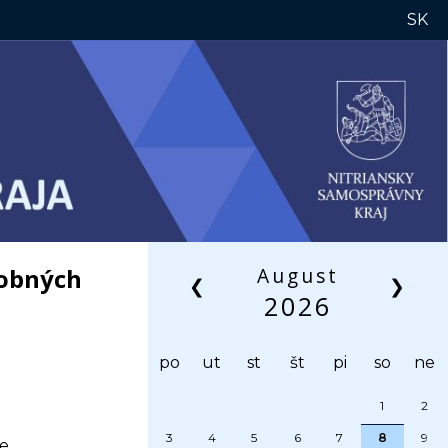
SK
tobných
August
❮
❯
2026
po
ut
st
št
pi
so
ne
1
2
3
4
5
6
7
8
9
ke