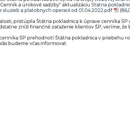
„Cenník a úrokové sadzby" aktualizáciu
Statna pokladnica
 sluzieb a platobnych operacii od 01.04.2022.pdf
osti, pristúpila Štátna pokladnica k úprave cenníka ŠP
tatne zníži finančné zaťaženie klientov ŠP, veríme, že 
cenníka ŠP prehodnotí Štátna pokladnica v priebehu ro
 Vás budeme včas informovať.