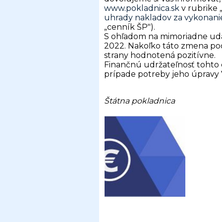
www.pokladnica.sk
v rubrike 
uhrady nakladov za vykonanie
„cenník ŠP").
S ohľadom na mimoriadne udal
2022. Nakoľko táto zmena pods
strany hodnotená pozitívne.
Finančnú udržateľnosť tohto 
prípade potreby jeho úpravy
Štátna pokladnica