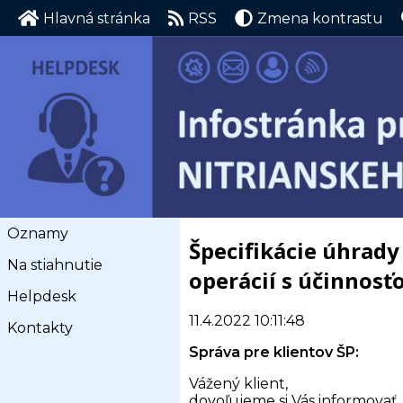
Hlavná stránka
RSS
Zmena kontrastu
Oznamy
Špecifikácie úhrady
Na stiahnutie
operácií s účinnosť
Helpdesk
11.4.2022 10:11:48
Kontakty
Správa pre klientov ŠP:
Vážený klient,
dovoľujeme si Vás informovať,