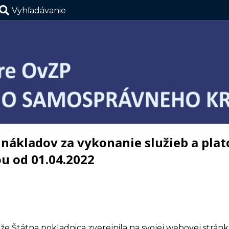
Vyhľadávanie
 nákladov za vykonanie služieb a pla
ou od 01.04.2022
 že Štátna pokladnica zverejnila na svojej webovej strán