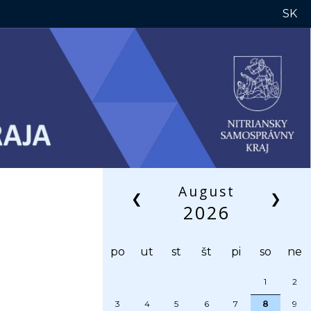
SK
August
❮
❯
2026
po
ut
st
št
pi
so
ne
1
2
3
4
5
6
7
8
9