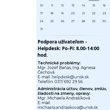
10
11
12
13
14
15
16
17
18
19
20
21
22
23
24
25
26
27
28
29
30
31
Podpora užívateľom -
Helpdesk: Po-Pi: 8.00-14:00
hod.
Technické problémy:
Mgr. Jozef Baňas, Ing. Agnesa
Čechová
E-mail:
helpdesk@unsk.sk
Telefón: 037/ 692 29 56
Administrácia účtov, členov, zmlúv,
žiadosti na zmeny, opravy:
Mgr. Michaela Andrašíková
E-mail:
michaela.andrasikova@unsk.sk