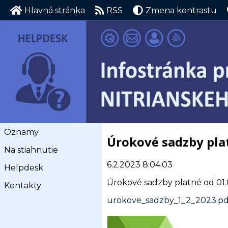
Hlavná stránka
RSS
Zmena kontrastu
Oznamy
Úrokové sadzby pla
Na stiahnutie
6.2.2023 8:04:03
Helpdesk
Úrokové sadzby platné od 01
Kontakty
urokove_sadzby_1_2_2023.pd