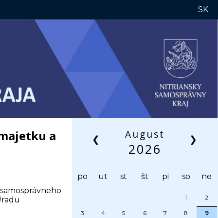
SK
 majetku a
August
❮
❯
2026
po
ut
st
št
pi
so
ne
o samosprávneho
1
2
Úradu
3
4
5
6
7
8
9