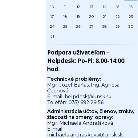
10
11
12
13
14
15
16
17
18
19
20
21
22
23
24
25
26
27
28
29
30
31
Podpora užívateľom -
Helpdesk: Po-Pi: 8.00-14:00
hod.
Technické problémy:
Mgr. Jozef Baňas, Ing. Agnesa
Čechová
E-mail:
helpdesk@unsk.sk
Telefón: 037/ 692 29 56
Administrácia účtov, členov, zmlúv,
žiadosti na zmeny, opravy:
Mgr. Michaela Andrašíková
E-mail:
michaela.andrasikova@unsk.sk