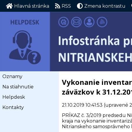
Hlavná stránka
RSS
Zmena kontrastu
Oznamy
Vykonanie inventari
Na stiahnutie
záväzkov k 31.12.20
Helpdesk
21.10.2019 10:41:53
(upravené 23
Kontakty
PRÍKAZ č. 3/2019 predsedu N
kraja na vykonanie inventari
Nitrianskeho samosprávneho kr